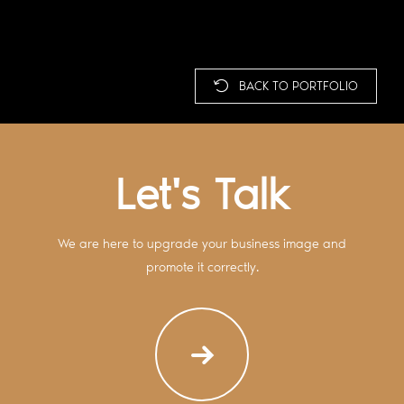
BACK TO PORTFOLIO
Let's Talk
We are here to upgrade your business image and
promote it correctly.